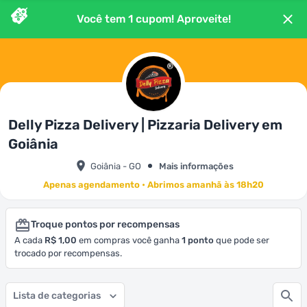
Você tem
1
cupom
! Aproveite!
Delly Pizza Delivery | Pizzaria Delivery em
Goiânia
Goiânia - GO
Mais informações
Apenas agendamento • Abrimos amanhã às 18h20
Troque pontos por recompensas
A cada
R$ 1,00
em compras você ganha
1
ponto
que pode ser
trocado por recompensas.
Lista de categorias