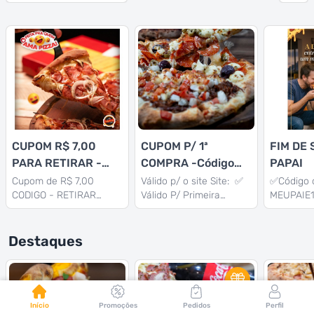
CUPOM R$ 7,00
CUPOM P/ 1ª
FIM DE
PARA RETIRAR -
COMPRA -Código
PAPAI
Leia as Regrinhas
DELLY10
Cupom de R$ 7,00
Válido p/ o site Site: ✅
✅Código 
CODIGO - RETIRAR
Válido P/ Primeira
MEUPAIE1
Válido P/PEDIDOS
Compra ✅Valor do
DIAS 07, 
RETIRAR. Normalmente
cupom: R$ 10,00
do cupom
pedimos até 20 min.
✅Código do Cupom:
✅Acima d
Destaques
DELLY10 ✅Pedidos
Acima de R$ 80,00 ✅
Início
Promoções
Pedidos
Perfil